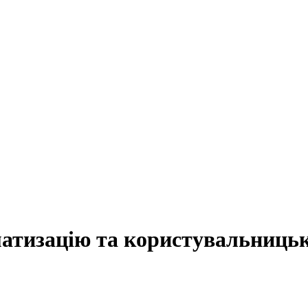
матизацію
та
користувальниць