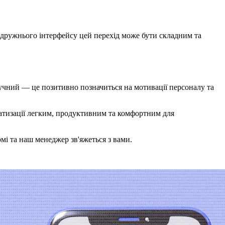
а дружнього інтерфейсу цей перехід може бути складним та
учний — це позитивно позначиться на мотивації персоналу та
атизації легким, продуктивним та комфортним для
і та наш менеджер зв'яжеться з вами.