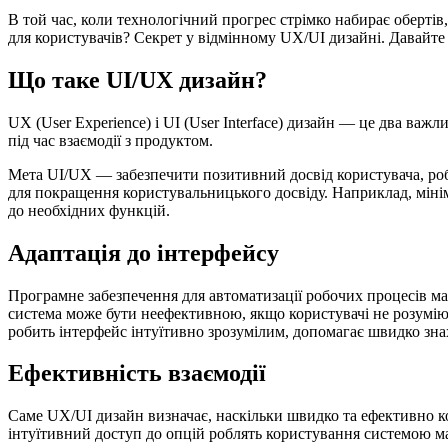
В той час, коли технологічний прогрес стрімко набирає обертів
для користувачів? Секрет у відмінному UX/UI дизайні. Давайте
Що таке UI/UX дизайн?
UX (User Experience) і UI (User Interface) дизайн — це два ва
під час взаємодії з продуктом.
Мета UI/UX — забезпечити позитивний досвід користувача, роб
для покращення користувальницького досвіду. Наприклад, мін
до необхідних функцій.
Адаптація до інтерфейсу
Програмне забезпечення для автоматизації робочих процесів ма
система може бути неефективною, якщо користувачі не розуміют
робить інтерфейс інтуїтивно зрозумілим, допомагає швидко зна
Ефективність взаємодії
Саме UX/UI дизайн визначає, наскільки швидко та ефективно ко
інтуїтивний доступ до опцій роблять користування системою 