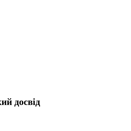
кий
досвід