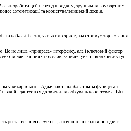
у. Але як зробити цей перехід швидким, зручним та комфортним
роцес автоматизації та користувальницький досвід.
ків та веб-сайтів, завдяки яким користувач отримує задоволення
. Це не лише «прикраса» інтерфейсу, але і ключовий фактор
 меню та навігаційних помилок, забезпечуючи швидкий доступ
ілим у використанні. Адже навіть найбагатша за функціями
, який адаптується до звичок та очікувань користувача. Він
ь розташування елементів, логічність послідовності дій та