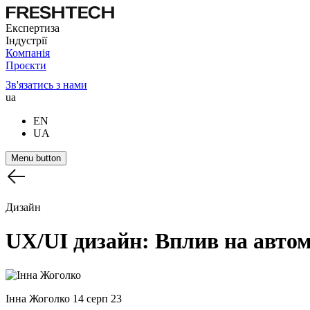
Експертиза
Індустрії
Компанія
Проєкти
Зв'язатись з нами
ua
EN
UA
Menu button
Дизайн
UX/UI
дизайн:
Вплив
на
авто
Інна Жоголко
14 серп 23