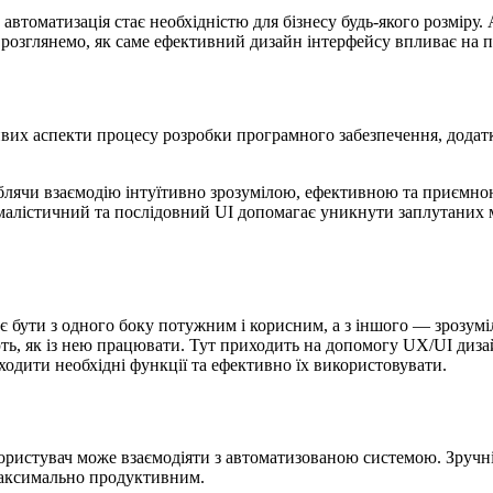
, автоматизація стає необхідністю для бізнесу будь-якого розмір
 розглянемо, як саме ефективний дизайн інтерфейсу впливає на п
жливих аспекти процесу розробки програмного забезпечення, додат
лячи взаємодію інтуїтивно зрозумілою, ефективною та приємною
імалістичний та послідовний UI допомагає уникнути заплутаних
є бути з одного боку потужним і корисним, а з іншого — зрозум
ь, як із нею працювати. Тут приходить на допомогу UX/UI дизайн
ходити необхідні функції та ефективно їх використовувати.
ристувач може взаємодіяти з автоматизованою системою. Зручніст
максимально продуктивним.