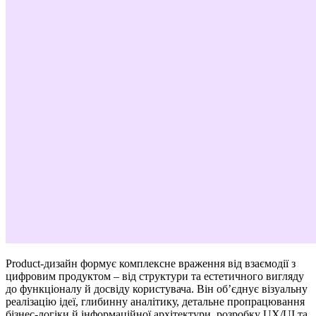
Product-дизайн формує комплексне враження від взаємодії з
цифровим продуктом – від структури та естетичного вигляду
до функціоналу й досвіду користувача. Він об’єднує візуальну
реалізацію ідеї, глибинну аналітику, детальне пропрацювання
бізнес-логіки й інформаційної архітектури, розробку UX/UI та