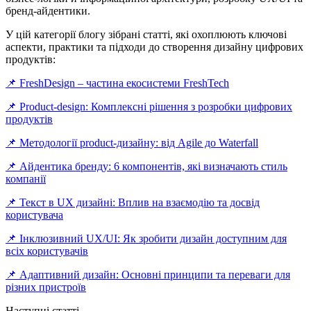
бренд-айдентики.
У цій категорії блогу зібрані статті, які охоплюють ключові
аспекти, практики та підходи до створення дизайну цифрових
продуктів:
📌 FreshDesign – частина екосистеми FreshTech
📌 Product-design: Комплексні рішення з розробки цифрових
продуктів
📌 Методології product-дизайну: від Agile до Waterfall
📌 Айдентика бренду: 6 компонентів, які визначають стиль
компанії
📌 Текст в UX дизайні: Вплив на взаємодію та досвід
користувача
📌 Інклюзивний UX/UI: Як зробити дизайн доступним для
всіх користувачів
📌 Адаптивний дизайн: Основні принципи та переваги для
різних пристроїв
Наступні статті