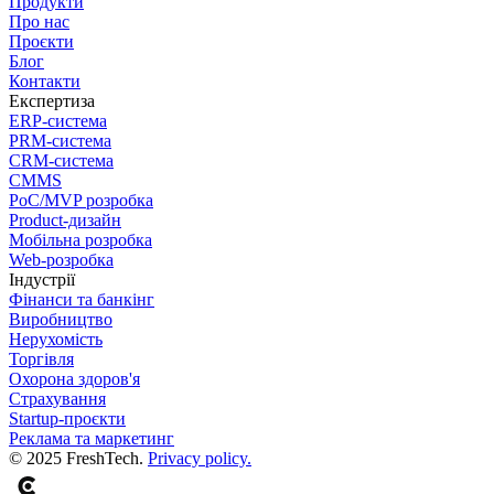
Продукти
Про нас
Проєкти
Блог
Контакти
Експертиза
ERP-система
PRM-система
CRM-система
CMMS
PoC/MVP розробка
Product-дизайн
Мобільна розробка
Web-розробка
Індустрії
Фінанси та банкінг
Виробництво
Нерухомість
Торгівля
Охорона здоров'я
Страхування
Startup-проєкти
Реклама та маркетинг
© 2025 FreshTech.
Privacy policy.