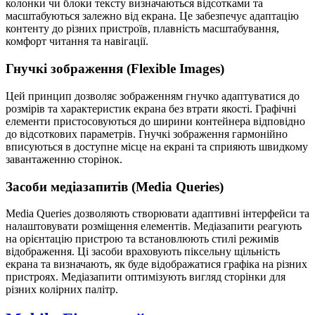
колонки чи блоки тексту визначаються відсотками та
масштабуються залежно від екрана. Це забезпечує адаптацію
контенту до різних пристроїв, плавність масштабування,
комфорт читання та навігації.
Гнучкі зображення (Flexible Images)
Цей принцип дозволяє зображенням гнучко адаптуватися до
розмірів та характеристик екрана без втрати якості. Графічні
елементи пристосовуються до ширини контейнера відповідно
до відсоткових параметрів. Гнучкі зображення гармонійно
вписуються в доступне місце на екрані та сприяють швидкому
завантаженню сторінок.
Засоби медіазапитів (Media Queries)
Media Queries
дозволяють створювати адаптивні інтерфейси та
налаштовувати розміщення елементів. Медіазапити реагують
на орієнтацію пристрою та встановлюють стилі режимів
відображення. Ці засоби враховують піксельну щільність
екрана та визначають, як буде відображатися графіка на різних
пристроях. Медіазапити оптимізують вигляд сторінки для
різних колірних палітр.