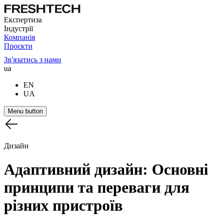
Експертиза
Індустрії
Компанія
Проєкти
Зв'язатись з нами
ua
EN
UA
Menu button
Дизайн
Адаптивний
дизайн:
Основні
принципи
та
переваги
для
різних
пристроїв