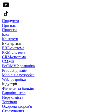
Продукти
Про нас
Проєкти
Блог
Контакти
Експертиза
ERP-система
PRM-система
CRM-система
CMMS
PoC/MVP розробка
Product-дизайн
Мобільна розробка
Web-розробка
Індустрії
Фінанси та банкінг
Виробництво
Нерухомість
Торгівля
Охорона здоров'я
Страхування