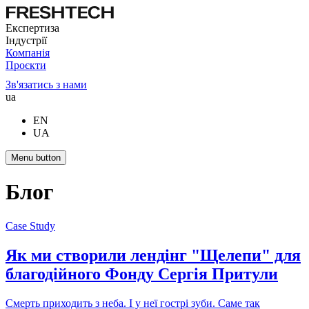
Експертиза
Індустрії
Компанія
Проєкти
Зв'язатись з нами
ua
EN
UA
Menu button
Блог
Case Study
Як ми створили лендінг "Щелепи" для
благодійного Фонду Сергія Притули
Смерть приходить з неба. І у неї гострі зуби. Саме так