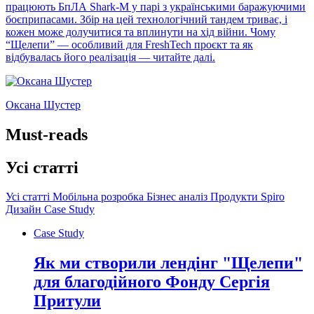
працюють БпЛА Shark-M у парі з українськими баражуючими
боєприпасами. Збір на цей технологічний тандем триває, і
кожен може долучитися та вплинути на хід війни. Чому
“Щелепи” — особливий для FreshTech проєкт та як
відбувалась його реалізація — читайте далі.
Оксана Шустер
Must-reads
Усі статті
Усі статті
Мобільна розробка
Бізнес аналіз
Продукти
Spiro
Дизайн
Case Study
Case Study
Як ми створили лендінг "Щелепи"
для благодійного Фонду Сергія
Притули