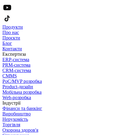
Продукти
Про нас
Проєкти
Блог
Контакти
Експертиза
ERP-система
PRM-система
CRM-система
CMMS
PoC/MVP розробка
Product-дизайн
Мобільна розробка
Web-розробка
Індустрії
Фінанси та банкінг
Виробництво
Нерухомість
Торгівля
Охорона здоров'я