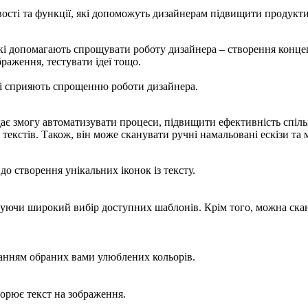
сті та функції, які допоможуть дизайнерам підвищити продуктив
які допомагають спрощувати роботу дизайнера – створення концеп
раження, тестувати ідеї тощо.
які сприяють спрощенню роботи дизайнера.
ає змогу автоматизувати процеси, підвищити ефективність спіль
екстів. Також, він може сканувати ручні намальовані ескізи та
до створення унікальних іконок із тексту.
ючи широкий вибір доступних шаблонів. Крім того, можна сканув
станням обраних вами улюблених кольорів.
орює текст на зображення.