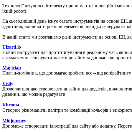
Технології штучного інтелекту пропонують інноваційні можливо
їхній роботі.
На сьогоднішній день існує багато інструментів на основі ШІ, 
адаптивів, змінювати розміри елементів, швидко генерувати зоб
В даній статті ми розглянемо різні інструменти на основі ШІ, 
Uizard
.io
Новий інструмент для прототипування в реальному часі, який д
автоматично генерувати макети дизайну за допомогою простих т
Magician
Плагін-помічник, що допомагає зробити все – від копірайтингу 
Visily
Дозволяє швидко створювати дизайни для додатків, використову
дизайни, що можна редагувати.
Khroma
Створює різноманітні палітри та комбінації кольорів з викори
Midjourney
Допоможе створювати ілюстрації для сайту або додатку. Перетв