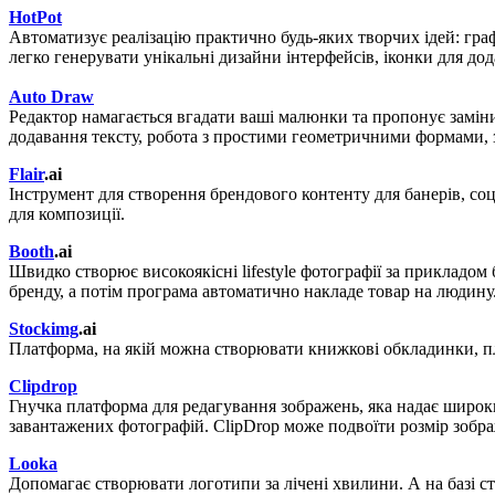
HotPot
Автоматизує реалізацію практично будь-яких творчих ідей: граф
легко генерувати унікальні дизайни інтерфейсів, іконки для дод
Auto Draw
Редактор намагається вгадати ваші малюнки та пропонує заміни
додавання тексту, робота з простими геометричними формами, 
Flair
.ai
Інструмент для створення брендового контенту для банерів, со
для композиції.
Booth
.ai
Швидко створює високоякісні lifestyle фотографії за прикладом
бренду, а потім програма автоматично накладе товар на людину
Stockimg
.ai
Платформа, на якій можна створювати книжкові обкладинки, пла
Clipdrop
Гнучка платформа для редагування зображень, яка надає широкий
завантажених фотографій. ClipDrop може подвоїти розмір зображ
Looka
Допомагає створювати логотипи за лічені хвилини. А на базі ст