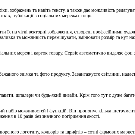
іки, зображень та навіть тексту, а також дає можливість редагув
атків, публікації в соціальних мережах тощо.
ти їх на чіткі векторні зображення, створені професійними худож
заливка та можливість переміщувати, змінювати розмір та кут н
ціальних мереж і карток товару. Сервіс автоматично видаляє фон
 бажаного знімка та фото продукту. Завантажуєте світлини, нада
.
кати, шпалери чи будь-який дизайн. Крім того тут є дуже багат
 набір можливостей і функцій. Він пропонує кілька інструментів
ення в 10 разів без значного погіршення якості.
вореного логотипу, кольорів та шрифтів – сотні фірмових маркет