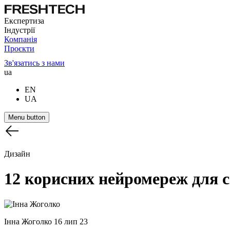
Експертиза
Індустрії
Компанія
Проєкти
Зв'язатись з нами
ua
EN
UA
Menu button
Дизайн
12
корисних
нейромереж
для
Інна Жоголко
16 лип 23