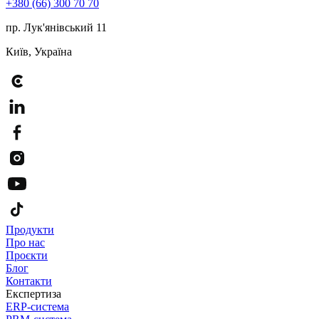
+380 (66) 300 70 70
пр. Лук'янівський 11
Київ, Україна
Продукти
Про нас
Проєкти
Блог
Контакти
Експертиза
ERP-система