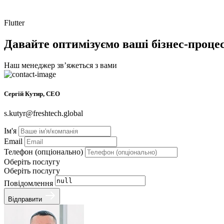
Flutter
Давайте оптимізуємо ваші бізнес-проце
Наш менеджер звʼяжеться з вами
Сергій Кутир, CEO
s.kutyr@freshtech.global
Ім'я
Email
Телефон (опціонально)
Оберіть послугу
Оберіть послугу
Повідомлення
Відправити