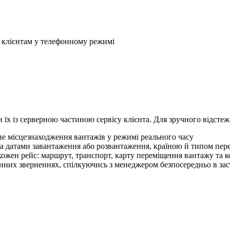
 клієнтам у телефонному режимі
и їх із серверною частиною сервісу клієнта. Для зручного відсте
чне місцезнаходження вантажів у режимі реального часу
 за датами завантаження або розвантаження, країною й типом пер
кожен рейс: маршрут, транспорт, карту переміщення вантажу та 
онних зверненнях, спілкуючись з менеджером безпосередньо в за