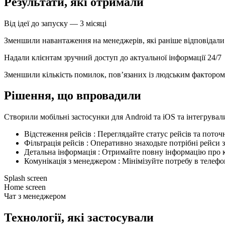
Результати,
які
отримали
Від ідеї до запуску — 3 місяці
Зменшили навантаження на менеджерів, які раніше відповідали
Надали клієнтам зручний доступ до актуальної інформації 24/7
Зменшили кількість помилок, пов’язаних із людським фактором
Рішення,
що
впровадили
Створили мобільні застосунки для Android та iOS та інтегрувал
Відстеження рейсів : Переглядайте статус рейсів та пото
Фільтрація рейсів : Оперативно знаходьте потрібні рейси
Детальна інформація : Отримайте повну інформацію про 
Комунікація з менеджером : Мінімізуйте потребу в телеф
Splash screen
Home screen
Чат з менеджером
Технології,
які
застосували