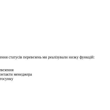
ження статусів перевезень ми реалізували низку функцій:
евезення
контакти менеджера
стосунку