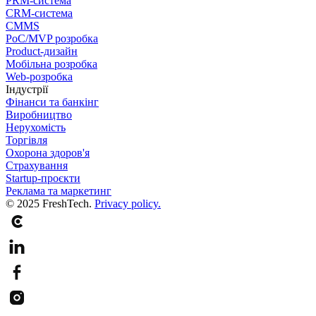
PRM-система
CRM-система
CMMS
PoC/MVP розробка
Product-дизайн
Мобільна розробка
Web-розробка
Індустрії
Фінанси та банкінг
Виробництво
Нерухомість
Торгівля
Охорона здоров'я
Страхування
Startup-проєкти
Реклама та маркетинг
© 2025 FreshTech.
Privacy policy.