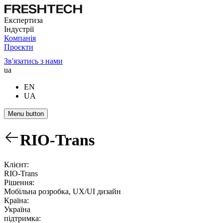
Експертиза
Індустрії
Компанія
Проєкти
Зв'язатись з нами
ua
EN
UA
Menu button
RIO-Trans
Клієнт:
RIO-Trans
Рішення:
Мобільна розробка, UX/UI дизайн
Країна:
Україна
підтримка: