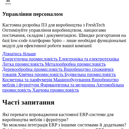
Управління персоналом
Кастомна розробка ПЗ для виробництва з FreshTech
Оптимізуйте управління виробництвом, ланцюгами
постачання, складом і документацією. Швидке розгортання на
базі low-code платформи Spiro – лише необхідні функціональні
модулі для ефективної роботи вашої компанії
Дізнатись більше
Енергетична промисловість
Електроніка та електротехніка
Легка промисловість
Металообробна промисловість
Деревообробна промисловість
Виробництво споживчих
товарів
Хімічна промисловість
Будівельна промисловість
Косметика та парфумерія
Машинобудування
Виробництво
меблів і фурнітури
Фармацевтика та медицина
Автомобільна
промисловість
Харчова промисловість
Часті запитання
Які переваги впровадження кастомної ERP-системи для
виробництва меблів і фурнітури?
Чи можлива інтеграція ERP з іншими системами й додатками?