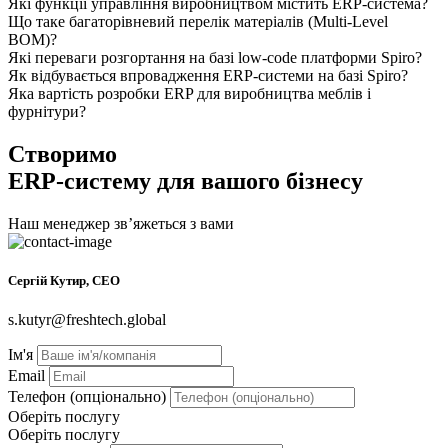
Які функції управління виробництвом містить ERP-система?
Що таке багаторівневий перелік матеріалів (Multi-Level
BOM)?
Які переваги розгортання на базі low-code платформи Spiro?
Як відбувається впровадження ERP-системи на базі Spiro?
Яка вартість розробки ERP для виробництва меблів і
фурнітури?
Створимо
ERP-систему для вашого бізнесу
Наш менеджер звʼяжеться з вами
Сергій Кутир, CEO
s.kutyr@freshtech.global
Ім'я
Email
Телефон (опціонально)
Оберіть послугу
Оберіть послугу