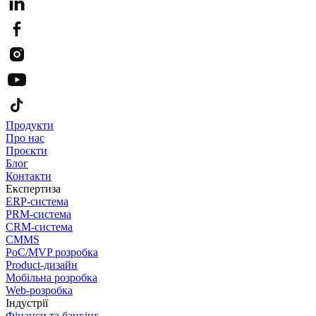
Продукти
Про нас
Проєкти
Блог
Контакти
Експертиза
ERP-система
PRM-система
CRM-система
CMMS
PoC/MVP розробка
Product-дизайн
Мобільна розробка
Web-розробка
Індустрії
Фінанси та банкінг