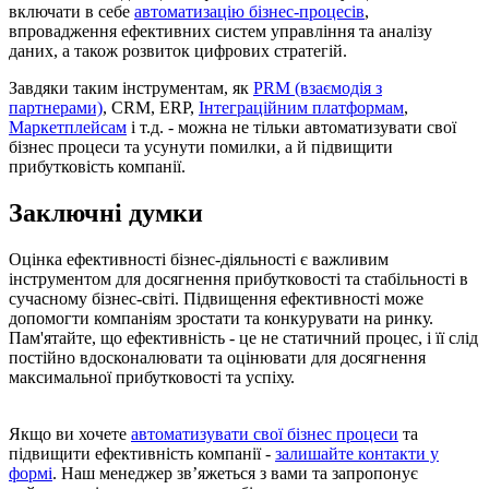
включати в себе
автоматизацію бізнес-процесів
,
впровадження ефективних систем управління та аналізу
даних, а також розвиток цифрових стратегій.
Завдяки таким інструментам, як
PRM (взаємодія з
партнерами)
, CRM, ERP,
Інтеграційним платформам
,
Маркетплейсам
і т.д. - можна не тільки автоматизувати свої
бізнес процеси та усунути помилки, а й підвищити
прибутковість компанії.
Заключні думки
Оцінка ефективності бізнес-діяльності є важливим
інструментом для досягнення прибутковості та стабільності в
сучасному бізнес-світі. Підвищення ефективності може
допомогти компаніям зростати та конкурувати на ринку.
Пам'ятайте, що ефективність - це не статичний процес, і її слід
постійно вдосконалювати та оцінювати для досягнення
максимальної прибутковості та успіху.
Якщо ви хочете
автоматизувати свої бізнес процеси
та
підвищити ефективність компанії -
залишайте контакти у
формі
. Наш менеджер звʼяжеться з вами та запропонує