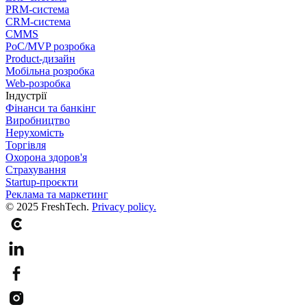
PRM-система
CRM-система
CMMS
PoC/MVP розробка
Product-дизайн
Мобільна розробка
Web-розробка
Індустрії
Фінанси та банкінг
Виробництво
Нерухомість
Торгівля
Охорона здоров'я
Страхування
Startup-проєкти
Реклама та маркетинг
© 2025 FreshTech.
Privacy policy.