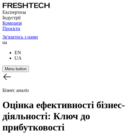
Експертиза
Індустрії
Компанія
Проєкти
Зв'язатись з нами
ua
EN
UA
Menu button
Бізнес аналіз
Оцінка
ефективності
бізнес-
діяльності:
Ключ
до
прибутковості