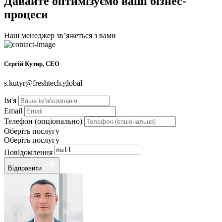
Давайте оптимізуємо ваші бізнес-
процеси
Наш менеджер звʼяжеться з вами
Сергій Кутир, CEO
s.kutyr@freshtech.global
Ім'я
Email
Телефон (опціонально)
Оберіть послугу
Оберіть послугу
Повідомлення
Відправити