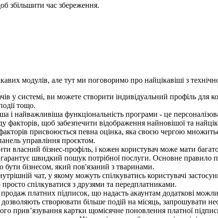
об збільшити час збереження.
кавих модулів, але тут ми поговоримо про найцікавіші з технічн
чів у системі, ви можете створити індивідуальний профіль для ко
події тощо.
ша і найважливіша функціональність програми - це персоналізова
ду факторів, щоб забезпечити відображення найновішої та найцік
акторів присвоюється певна оцінка, яка своєю чергою множиться
анель управління проєктом.
ити власний бізнес-профіль, і кожен користувач може мати багат
) гарантує швидкий пошук потрібної послуги. Основне правило по
бо бути бізнесом, який пов'язаний з тваринами.
трішній чат, у якому можуть спілкуватись користувачі застосунку
о просто спілкуватися з друзями та передплатниками.
є продаж платних підписок, що надасть акаунтам додаткові можлив
і дозволяють створювати більше подій на місяць, запрошувати не
ршого прив’язування картки щомісячне поновлення платної підпис