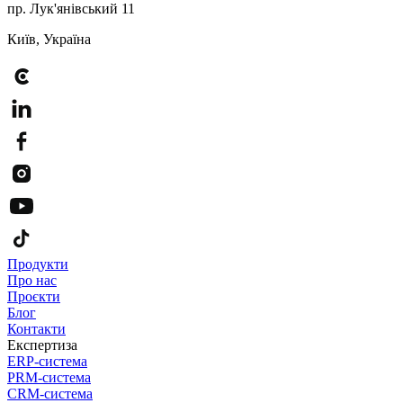
пр. Лук'янівський 11
Київ, Україна
Продукти
Про нас
Проєкти
Блог
Контакти
Експертиза
ERP-система
PRM-система
CRM-система