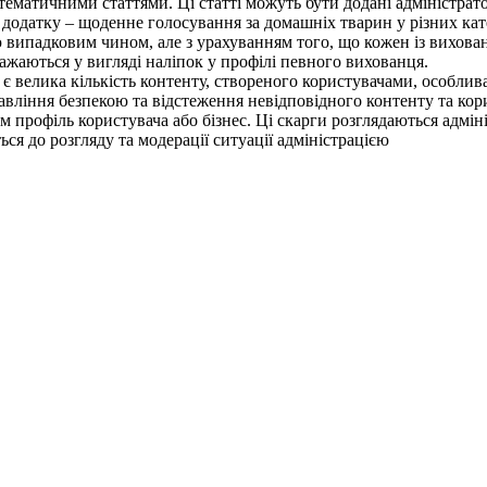
 тематичними статтями. Ці статті можуть бути додані адміністрато
одатку – щоденне голосування за домашніх тварин у різних кате
 випадковим чином, але з урахуванням того, що кожен із вихованц
ажаються у вигляді наліпок у профілі певного вихованця.
є велика кількість контенту, створеного користувачами, особлива
вління безпекою та відстеження невідповідного контенту та кор
профіль користувача або бізнес. Ці скарги розглядаються адмін
ься до розгляду та модерації ситуації адміністрацією