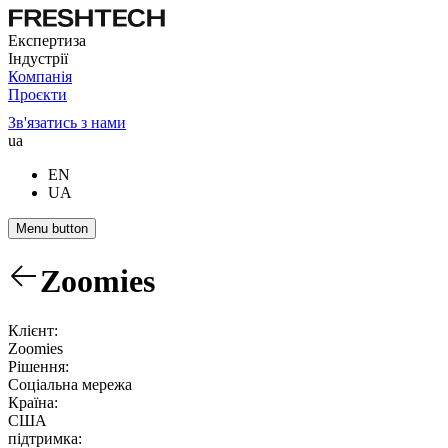
Експертиза
Індустрії
Компанія
Проєкти
Зв'язатись з нами
ua
EN
UA
Menu button
Zoomies
Клієнт:
Zoomies
Рішення:
Соціальна мережа
Країна:
США
підтримка: