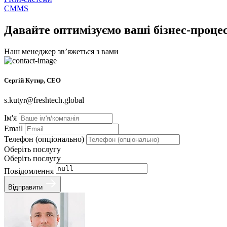
CMMS
Давайте оптимізуємо ваші бізнес-проце
Наш менеджер звʼяжеться з вами
Сергій Кутир, CEO
s.kutyr@freshtech.global
Ім'я
Email
Телефон (опціонально)
Оберіть послугу
Оберіть послугу
Повідомлення
Відправити