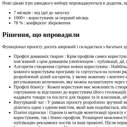
Нові цікаві
ігри швидкого вибору
впроваджуються в додаток, щ
7 місяців : від ідеї до запуску
1000+ : користувачів за перший місяць
78 % : коефіцієнт збереження
Рішення,
що
впровадили
Функціонал проєкту досить широкий і складається з багатьох ці
Профілі домашніх тварин : Крім профілів самих користува
пов’язаний з цим домашнім улюбленцем – публікації, дії, 
Алгоритм створення стрічки новин користувача : Найбіль
кожного користувача програми та сортується на основі ря
розроблений цілий алгоритм, у якому кожному з контент-ф
регульованою величиною, яку можна налаштувати через п
Профілі бізнесу : Кожен користувач має можливість створ
сортування за відстанню до користувача (його геолокації
надавати товари та послуги для тварин та їх власників, а
Внутрішній чат : У рамках проєкту розроблено зручний вну
ділитись
один з одним
вмістом, який вам подобається, аб
Платні підписки : Одним із методів монетизації проєкту 
користувачів, так і бізнес-профілів. Розширені можливост
публікацію рекламних постів та інші привілеї. Після пе