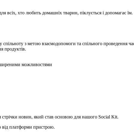
для всіх, хто любить домашніх тварин, піклується і допомагає ї
 спільноту з метою взаємодопомоги та спільного проведення час
ня продуктів.
озширеними можливостями
я стрічки новин
, який став основою для нашого Social Kit.
 від платформи пристрою.