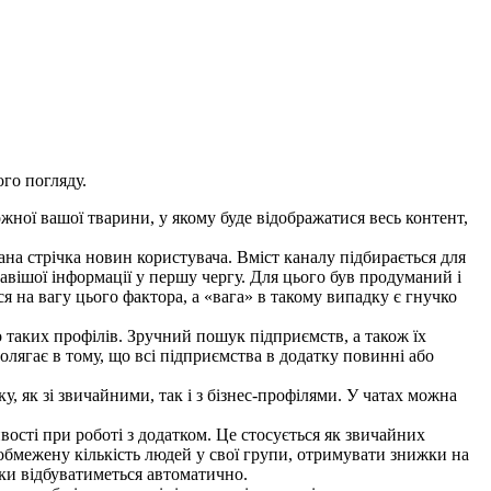
ого погляду.
жної вашої тварини, у якому буде відображатися весь контент,
на стрічка новин користувача. Вміст каналу підбирається для
авішої інформації у першу чергу. Для цього був продуманий і
 на вагу цього фактора, а «вага» в такому випадку є гнучко
о таких профілів. Зручний пошук підприємств, а також їх
лягає в тому, що всі підприємства в додатку повинні або
, як зі звичайними, так і з бізнес-профілями. У чатах можна
ості при роботі з додатком. Це стосується як звичайних
обмежену кількість людей у ​​свої групи, отримувати знижки на
ки відбуватиметься автоматично.