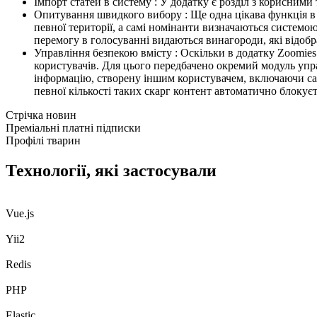
Імпорт статей в систему : У додатку є розділ з корисними
Опитування швидкого вибору : Ще одна цікава функція в д
певної території, а самі номінанти визначаються системою
перемогу в голосуванні видаються винагороди, які відобр
Управління безпекою вмісту : Оскільки в додатку Zoomies 
користувачів. Для цього передбачено окремий модуль упра
інформацію, створену іншим користувачем, включаючи сам 
певної кількості таких скарг контент автоматично блокуєт
Стрічка новин
Преміальні платні підписки
Профілі тварин
Технології,
які
застосували
Vue.js
Yii2
Redis
PHP
Elastic