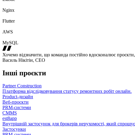
Nginx
Flutter
AWS
MySQL
Хочемо відзначити, що команда постійно вдосконалює проєкти, н
Василь Нікітін, CEO
Інші проєкти
Partner Construction
Платформа відслідковування статусу ремонтних робіт онлайн.
Product-дизайн
Веб-проєкти
PRM-системи
CMMS
est8app
Внутрішній застосунок для брокерів нерухомості, який спрощу
Застосунки
PRM-системи