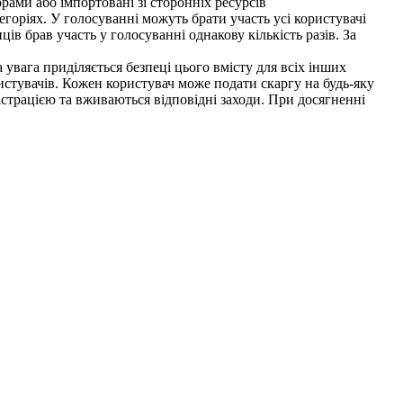
рами або імпортовані зі сторонніх ресурсів
горіях. У голосуванні можуть брати участь усі користувачі
ів брав участь у голосуванні однакову кількість разів. За
 увага приділяється безпеці цього вмісту для всіх інших
истувачів. Кожен користувач може подати скаргу на будь-яку
істрацією та вживаються відповідні заходи. При досягненні