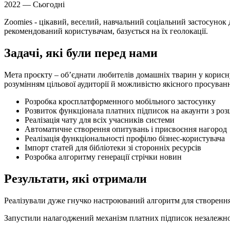
2022 — Сьогодні
Zoomies - цікавий, веселий, навчальний соціальний застосунок 
рекомендований користувачам, базується на їх геолокації.
Задачі,
які
були
перед
нами
Мета проєкту – об’єднати любителів домашніх тварин у корисну
розумінням цільової аудиторії й можливістю якісного просуван
Розробка кросплатформенного мобільного застосунку
Розвиток функціонала платних підписок на акаунти з р
Реалізація чату для всіх учасників системи
Автоматичне створення опитувань і присвоєння нагород
Реалізація функціональності профілю бізнес-користувача
Імпорт статей для бібліотеки зі сторонніх ресурсів
Розробка алгоритму генерації стрічки новин
Результати,
які
отримали
Реалізували дуже гнучко настроюваний
алгоритм для створенн
Запустили налагоджений
механізм платних підписок
незалежно