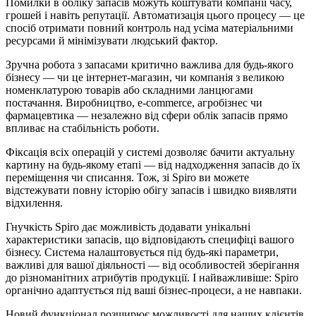
Помилки в обліку запасів можуть коштувати компанії часу,
грошей і навіть репутації. Автоматизація цього процесу — це
спосіб отримати повний контроль над усіма матеріальними
ресурсами й мінімізувати людський фактор.
Зручна робота з запасами критично важлива для будь-якого
бізнесу — чи це інтернет-магазин, чи компанія з великою
номенклатурою товарів або складними ланцюгами
постачання. Виробництво, e-commerce, агробізнес чи
фармацевтика — незалежно від сфери облік запасів прямо
впливає на стабільність роботи.
Фіксація всіх операцій у системі дозволяє бачити актуальну
картину на будь-якому етапі — від надходження запасів до їх
переміщення чи списання. Тож, зі Spiro ви можете
відстежувати повну історію обігу запасів і швидко виявляти
відхилення.
Гнучкість Spiro дає можливість додавати унікальні
характеристики запасів, що відповідають специфіці вашого
бізнесу. Система налаштовується під будь-які параметри,
важливі для вашої діяльності — від особливостей зберігання
до різноманітних атрибутів продукції. І найважливіше: Spiro
органічно адаптується під ваші бізнес-процеси, а не навпаки.
Новий функціонал розширює можливості для наших клієнтів,