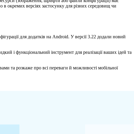
ресурси (зображення, шрифти або файли конфігурації) має
о в окремих версіях застосунку для різних середовищ чи
фігурації для додатків на Android. У версії 3.22 додали новий
дкий і функціональний інструмент для реалізації ваших ідей та
вами та розкаже про всі переваги й можливості мобільної