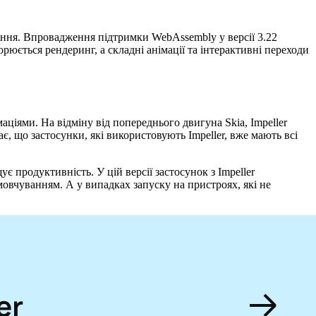
ання. Впровадження підтримки WebAssembly у версії 3.22
юється рендеринг, а складні анімації та інтерактивні переходи
ціями. На відміну від попереднього двигуна Skia, Impeller
є, що застосунки, які використовують Impeller, вже мають всі
є продуктивність. У цій версії застосунок з Impeller
овчуванням. А у випадках запуску на пристроях, які не