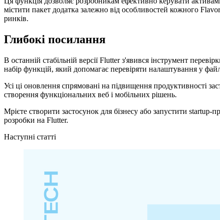
Ця функція дозволяє розробникам ефективно керувати активами 
містити пакет додатка залежно від особливостей кожного Flavo
ринків.
Глибокі посилання
В останній стабільній версії Flutter з'явився інструмент переві
набір функцій, який допомагає перевіряти налаштування у файл
Усі ці оновлення спрямовані на підвищення продуктивності за
створення функціональних веб і мобільних рішень.
Мрієте створити застосунок для бізнесу або запустити startup-п
розробки на Flutter.
Наступні статті