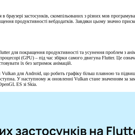
в браузері застосунків, скомпільованих з різних мов програмув
щення продуктивності вебдодатків. Завдяки цьому значно прискор
utter для покращення продуктивності та усунення проблем з аніма
цесорі (GPU) – під час збірки самого двигуна Flutter. Це означа
товувати їх без затримок анімацій.
и Vulkan для Android, що робить графіку більш плавною та підвищу
ступна. У наступному ж оновленні Vulkan стане значенням за зам
OpenGL ES зі Skia.