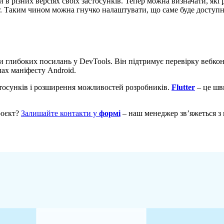
в різних версіях своїх застосунків. Тепер можна визначати, які 
r. Таким чином можна гнучко налаштувати, що саме буде доступн
рки глибоких посилань у DevTools. Він підтримує перевірку вебкон
ах маніфесту Android.
стосунків і розширення можливостей розробників.
Flutter
– це шви
роєкт?
Залишайте контакти у
формі
– наш менеджер звʼяжеться з 