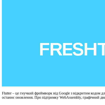
Flutter – це гнучкий фреймворк від Google з відкритим кодом 
останнє оновлення. Про підтримку WebAssembly, графічний двигун