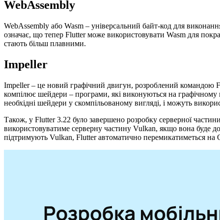
WebAssembly
WebAssembly або Wasm – універсальний байт-код для виконання 
означає, що тепер Flutter може використовувати Wasm для покра
стають більш плавними.
Impeller
Impeller – це новий графічний двигун, розроблений командою Fl
компілює шейдери – програми, які виконуються на графічному про
необхідні шейдери у скомпільованому вигляді, і можуть викорис
Також, у Flutter 3.22 було завершено розробку серверної частин
використовуватиме серверну частину Vulkan, якщо вона буде до
підтримують Vulkan, Flutter автоматично перемикатиметься на 