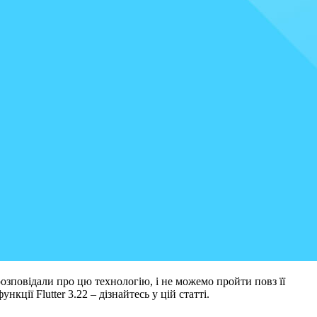
озповідали про цю технологію, і не можемо пройти повз її
ції Flutter 3.22 – дізнайтесь у цій статті.