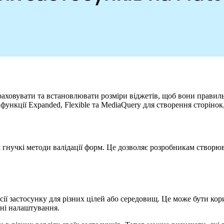
ховувати та встановлювати розміри віджетів, щоб вони правильн
нкції Expanded, Flexible та MediaQuery для створення сторінок,
льш гнучкі методи валідації форм. Це дозволяє розробникам створ
версії застосунку для різних цілей або середовищ. Це може бути к
льні налаштування.