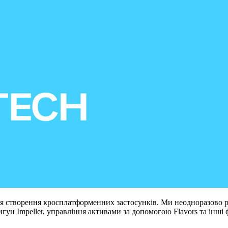
для створення кросплатформенних застосунків. Ми неодноразово р
 Impeller, управління активами за допомогою Flavors та інші функ