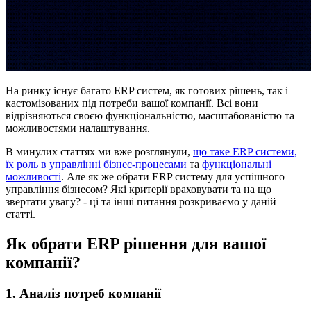
На ринку існує багато ERP систем, як готових рішень, так і
кастомізованих під потреби вашої компанії. Всі вони
відрізняються своєю функціональністю, масштабованістю та
можливостями налаштування.
В минулих статтях ми вже розглянули,
що таке ERP системи,
їх роль в управлінні бізнес-процесами
та
функціональні
можливості
. Але як же обрати ERP систему для успішного
управління бізнесом? Які критерії враховувати та на що
звертати увагу? - ці та інші питання розкриваємо у даній
статті.
Як обрати ERP рішення для вашої
компанії?
1. Аналіз потреб компанії