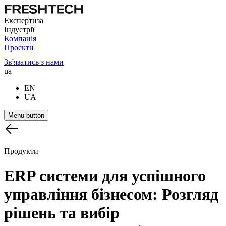
Експертиза
Індустрії
Компанія
Проєкти
Зв'язатись з нами
ua
EN
UA
Menu button
Продукти
ERP
системи
для
успішного
управління
бізнесом:
Розгляд
рішень
та
вибір