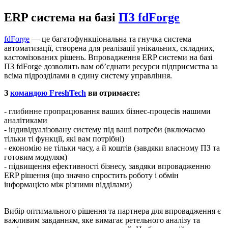
ERP система на базі
ПЗ fdForge
fdForge
— це багатофункціональна та гнучка система
автоматизації, створена для реалізації унікальних, складних,
кастомізованих рішень. Впровадження ERP системи на базі
ПЗ fdForge дозволить вам об’єднати ресурси підприємства за
всіма підрозділами в єдину систему управління.
З
командою FreshTech
ви отримаєте:
- глибинне пропрацювання ваших бізнес-процесів нашими
аналітиками
- індивідуалізовану систему під ваші потреби (включаємо
тільки ті функції, які вам потрібні)
- економію не тільки часу, а й коштів (завдяки власному ПЗ та
готовим модулям)
- підвищення ефективності бізнесу, завдяки впровадженню
ERP рішення (що значно спростить роботу і обмін
інформацією між різними відділами)
Вибір оптимального рішення та партнера для впровадження є
важливим завданням, яке вимагає ретельного аналізу та