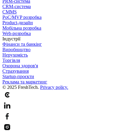
PRM-система
CRM-система
CMMS
PoC/MVP розробка
Product-дизайн
Мобільна розробка
Web-розробка
Індустрії
Фінанси та банкінг
Виробництво
Нерухомість
Торгівля
Охорона здоров'я
Страхування
Startup-проєкти
Реклама та маркетинг
© 2025 FreshTech.
Privacy policy.