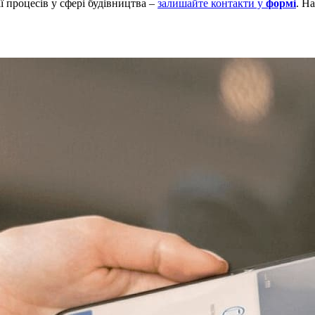
 процесів у сфері будівництва –
залишайте контакти у
формі
. Н