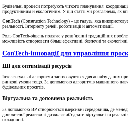
Будівельні процеси потребують чіткого планування, координації
продуктивним й екологічним. У цій статті ми розглянемо, як в
ConTech
(Construction Technology) – це галузь, яка використову
реальності, Інтернету речей, роботизації й автоматизації.
Роль ConTech-рішень полягає у розв’язанні традиційних пробле
можливість створювати більш ефективні, безпечні та екологічні
ConTech-інновації для управління проє
ШІ для оптимізації ресурсів
Інтелектуальні алгоритми застосовуються для аналізу даних про
ринкові умови тощо. За допомогою алгоритмів машинного навча
будівельних проєктів.
Віртуальна та доповнена реальність
За допомогою ВР створюються
імерсивні середовища
, де мене
доповненої реальності дозволяє об'єднати віртуальні та реаль
складності.