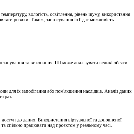
о
температуру, вологість, освітлення, рівень шуму, використання
вляти ризики. Також, застосування IoT дає можливість
 планування та виконання. ШІ може аналізувати великі обсяги
оди для їх запобігання або пом'якшення наслідків.
Аналіз даних
итрат.
 доступ до даних. Використання віртуальної та доповненої
в та спільно працювати над проєктом у реальному часі.