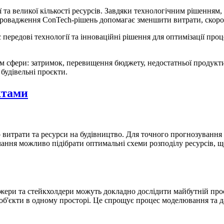
 та великої кількості ресурсів. Завдяки технологічним рішенням,
провадження ConTech-рішень допомагає зменшити витрати, скорочу
є передові технології та інноваційні рішення для оптимізації проц
м сфери: затримок, перевищення бюджету, недостатньої продуктив
 будівельні проєкти.
ктами
 витрати та ресурси на будівництво. Для точного прогнозування 
ння можливо підібрати оптимальні схеми розподілу ресурсів, що
джери
та стейкхолдери
можуть докладно дослідити майбутній про
ні об'єкти в одному просторі. Це спрощує процес моделювання та