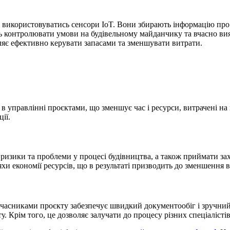
ь використовуватись сенсори
IoT. Вони збирають інформацію пр
ь контролювати умови на будівельному майданчику та вчасно вия
ляє ефективно керувати запасами та зменшувати витрати.
в управлінні проєктами, що зменшує час і ресурси, витрачені на
ції.
ризики та проблеми у процесі будівництва, а також приймати зах
и економії ресурсів, що в результаті призводить до зменшення в
часниками проєкту забезпечує швидкий документообіг і зручний
ту.
Крім того, це дозволяє залучати до процесу різних спеціалісті