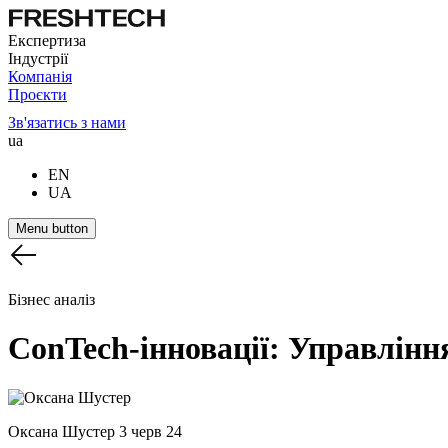
Експертиза
Індустрії
Компанія
Проєкти
Зв'язатись з нами
ua
EN
UA
Menu button
Бізнес аналіз
ConTech-інновації:
Управлінн
Оксана Шустер
3 черв 24