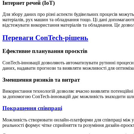
Інтернет речей (IoT)
Для збору даних про різні аспекти будівельних процесів можут
матеріалів, рух машин та обладнання тощо.
Ці дані допомагают
відстежувати використання матеріалів та обладнання. Це дозво
Переваги ConTech-рішень
Ефективне планування проєктів
ConTech-інновації дозволяють автоматизувати рутинні процеси 
даних, надавати прогнози та виявляти можливості для оптиміза
Зменшення ризиків та витрат
Використання технологій дозволяє вчасно виявляти потенційні 
за допомогою ConTech-інновацій дає можливість знаходити шлях
Покращення співпраці
Можливість створювати
онлайн-платформи для співпраці між у
реальності формує чітке сприйняття та розуміння дизайн-проєк