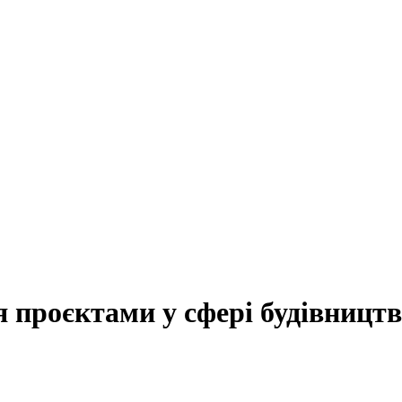
я
проєктами
у
сфері
будівницт