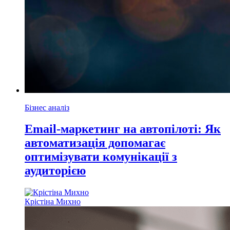
Бізнес аналіз
Email-маркетинг на автопілоті: Як
автоматизація допомагає
оптимізувати комунікації з
аудиторією
Крістіна Михно