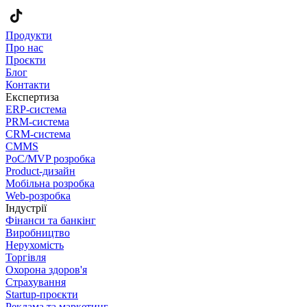
Продукти
Про нас
Проєкти
Блог
Контакти
Експертиза
ERP-система
PRM-система
CRM-система
CMMS
PoC/MVP розробка
Product-дизайн
Мобільна розробка
Web-розробка
Індустрії
Фінанси та банкінг
Виробництво
Нерухомість
Торгівля
Охорона здоров'я
Страхування
Startup-проєкти
Реклама та маркетинг