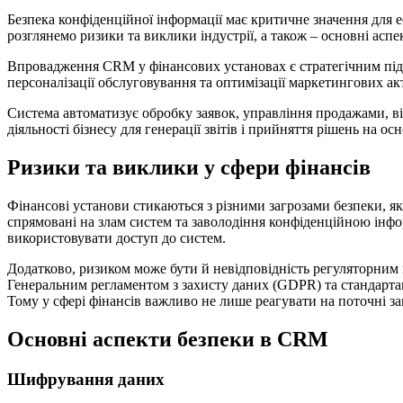
Безпека конфіденційної інформації має критичне значення для е
розглянемо ризики та виклики індустрії, а також – основні асп
Впровадження CRM у фінансових установах є стратегічним підх
персоналізації обслуговування та оптимізації маркетингових а
Система автоматизує обробку заявок, управління продажами, ві
діяльності бізнесу для генерації звітів і прийняття рішень на ос
Ризики та виклики у сфери фінансів
Фінансові установи стикаються з різними загрозами безпеки, які
спрямовані на злам систем та заволодіння конфіденційною інф
використовувати доступ до систем.
Додатково, ризиком може бути й невідповідність регуляторним
Генеральним регламентом з захисту даних (GDPR) та стандартам
Тому у сфері фінансів важливо не лише реагувати на поточні з
Основні аспекти безпеки в CRM
Шифрування даних