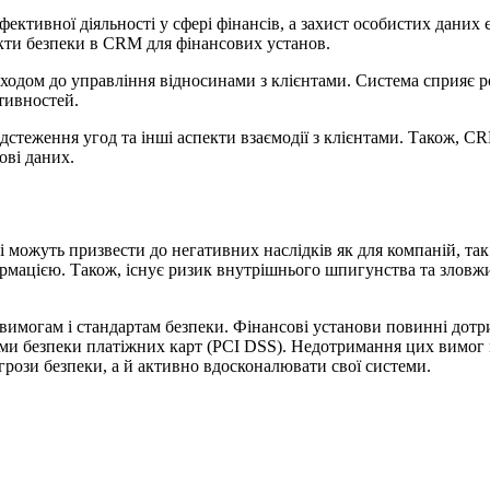
фективної діяльності у сфері фінансів, а захист особистих даних
екти безпеки в CRM для фінансових установ.
одом до управління відносинами з клієнтами. Система сприяє роз
ктивностей.
дстеження угод та інші аспекти взаємодії з клієнтами. Також, C
нові даних.
 можуть призвести до негативних наслідків як для компаній, так 
ормацією. Також, існує ризик внутрішнього шпигунства та злов
 вимогам і стандартам безпеки.
Фінансові установи повинні дотр
и безпеки платіжних карт (PCI DSS). Недотримання цих вимог мо
агрози безпеки, а й активно вдосконалювати свої системи.