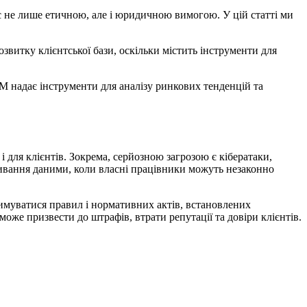
 є не лише етичною, але і юридичною вимогою. У цій статті ми
витку клієнтської бази, оскільки містить інструменти
для
RM надає інструменти для аналізу ринкових тенденцій та
і для клієнтів. Зокрема,
серйозною загрозою є кібератаки,
живання даними, коли власні працівники можуть незаконно
имуватися правил і нормативних актів, встановлених
же призвести до штрафів, втрати репутації та довіри клієнтів.