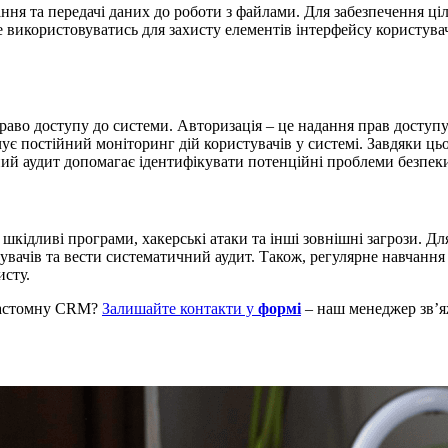
ння та передачі даних до роботи з файлами. Для забезпечення ці
 використовуватись для захисту елементів інтерфейсу користувач
раво доступу до системи. Авторизація – це надання прав доступу
ує постійний моніторинг дій користувачів у системі. Завдяки ц
ний аудит допомагає ідентифікувати потенційні проблеми безпек
кідливі програми, хакерські атаки та інші зовнішні загрози. Дл
тувачів та вести систематичний аудит. Також, регулярне навчанн
исту.
кастомну CRM?
Залишайте контакти у
формі
– наш менеджер звʼя