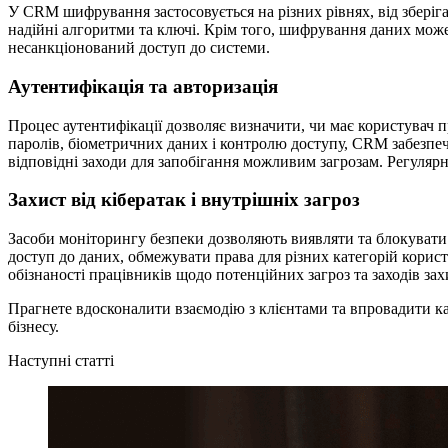
У CRM шифрування застосовується на різних рівнях, від зберіга
надійні алгоритми та ключі. Крім того, шифрування даних може
несанкціонований доступ до системи.
Аутентифікація та авторизація
Процес аутентифікації дозволяє визначити, чи має користувач п
паролів, біометричних даних і контролю доступу, CRM забезпеч
відповідні заходи для запобігання можливим загрозам. Регуляр
Захист від кібератак і внутрішніх загроз
Засоби моніторингу безпеки дозволяють виявляти та блокувати ш
доступ до даних, обмежувати права для різних категорій корис
обізнаності працівників щодо потенційних загроз та заходів зах
Прагнете вдосконалити взаємодію з клієнтами та впровадити 
бізнесу.
Наступні статті