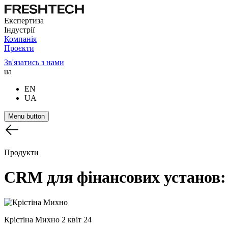
Експертиза
Індустрії
Компанія
Проєкти
Зв'язатись з нами
ua
EN
UA
Menu button
Продукти
CRM
для
фінансових
установ
Крістіна Михно
2 квіт 24