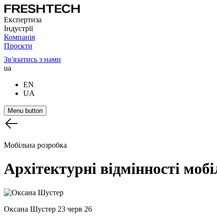
Експертиза
Індустрії
Компанія
Проєкти
Зв'язатись з нами
ua
EN
UA
Menu button
Мобільна розробка
Архітектурні
відмінності
моб
Оксана Шустер
23 черв 26