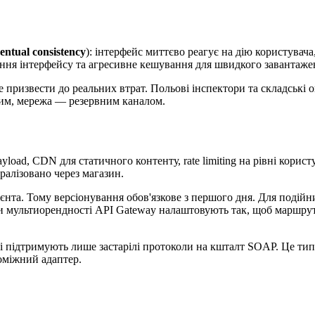
entual consistency
): інтерфейс миттєво реагує на дію користувача
ення інтерфейсу та агресивне кешування для швидкого завантажен
ризвести до реальних втрат. Польові інспектори та складські оп
ним, мережа — резервним каналом.
yload, CDN для статичного контенту, rate limiting на рівні корис
ралізовано через магазин.
єнта. Тому версіонування обов'язкове з першого дня. Для подійн
При мультиорендності API Gateway налаштовують так, щоб маршру
 підтримують лише застарілі протоколи на кшталт SOAP. Це типо
роміжний адаптер.