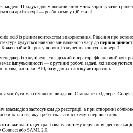
ес-моделі. Продукт для мільйонів анонімних користувачів і ріш
ься на архітектурі — розбираємо у цій статті.
йонів осіб із різним контекстом використання. Рішення про вста
хітектура будується навколо мінімального часу до
першої цінност
 Кожен зайвий крок у воронці залучення коштує конверсії.
менеджер із закупівель, складський оператор, фінансовий контрол
немає імпульсивності — є рутинні робочі задачі, які виконуються
зні права, охоплює API, базу даних і логіку авторизації.
ія має бути максимально швидкою. Стандарт: вхід через Google, 
взаємодіє з застосунком до реєстрації, а при створенні обліков
огіки їх злиття, яку треба закласти в схему з першого дня.
єнти вже мають централізовану систему керування ідентифікацією
D Connect або SAML 2.0.