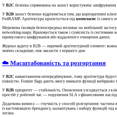
У
B2C
безпека спрямована на захист користувача: шифрування да
У
B2B
захист безпеки відрізняється тим, що корпоративні кліє
FedRAMP. Архітектура проєктується під
комплаєнс
із самого п
Мережева ізоляція безпосередньо впливає на мобільний застос
networking-шару. Враховується також і сумісність із система
примусового шифрування або віддаленого очищення даних.
Журнал аудиту в B2B — окремий архітектурний елемент: кожна ді
значно складніше, ніж закласти з першого дня.
☁️ Масштабованість та розгортання
У
B2C
навантаження непередбачуване, тому архітектура будуєть
повністю. Feature flags дають змогу вмикати функції вибірково 
У
B2B
пріоритет — стабільність. Оновлення узгоджується з клі
простій у робочий час — порушення SLA з фінансовими наслід
Додаткова вимога — гнучкість у способі розгортання: частина к
із кастомізацією брендингу, налаштувань і набору функцій під 
логіки.