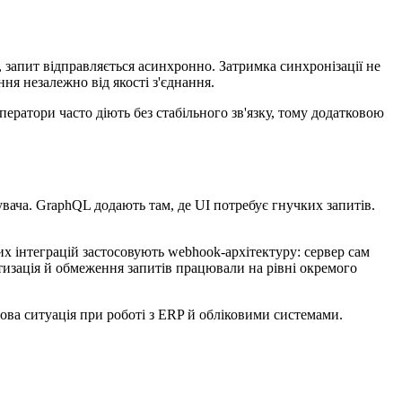
, запит відправляється асинхронно. Затримка синхронізації не
ня незалежно від якості з'єднання.
ератори часто діють без стабільного зв'язку, тому додатковою
тувача. GraphQL додають там, де UI потребує гнучких запитів.
их інтеграцій застосовують webhook-архітектуру: сервер сам
тизація й обмеження запитів працювали на рівні окремого
ва ситуація при роботі з ERP й обліковими системами.