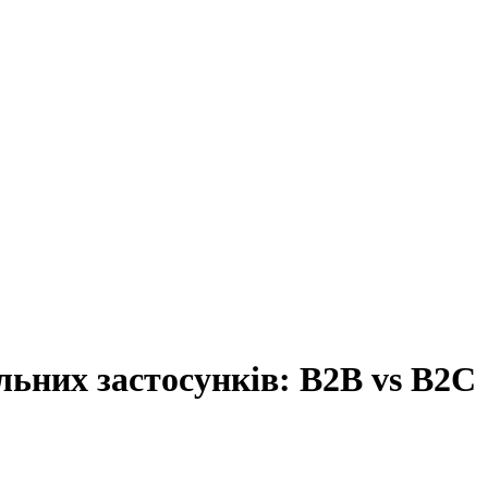
ільних
застосунків:
B2B
vs
B2C