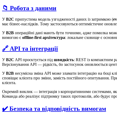
📁 Робота з даними
У
B2C
припустима модель узгодженості даних із затримкою (
ev
має бізнес-наслідків. Тому застосовуються оптимістичне оновл
У
B2B
операційні дані мають бути точними, адже помилка може п
вимогою є
offline-first архітектура
: локальне сховище є основ
🔗 API та інтеграції
У
B2C
API проєктується під
швидкість
: REST із компактним pa
Версіонування API — рідкість, бо застосунок оновлюється цент
У
B2B
несумісна зміна API може зламати інтеграцію на боці клі
сповіщає клієнта про зміни, замість постійного опитування. 
клієнта.
Окремий виклик — інтеграція з корпоративними системами, які
Команда або реалізує підтримку таких протоколів, або будує п
✔️ Безпека та відповідність вимогам