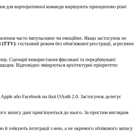
ення для корпоративної команди вирішують принципово різні
новлення часто імпульсивне чи емоційне. Якщо застосунок не
і (TTV)
: гостьовий режим без обов'язкової реєстрації, агресивне
ер. Сценарії використання фіксовані та передбачувані:
 щодня. Відповідно зміщуються архітектурні пріоритети:
Apple або Facebook на базі OAuth 2.0. Застосунок делегує
ого запису дані прив'язуються до нього. За простим виглядом
 й очікують інтеграції з нею, а не окремого облікового запису