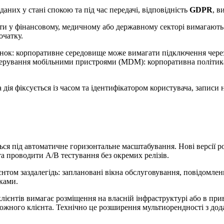
них у стані спокою та під час передачі, відповідність
GDPR
, в
нти у фінансовому, медичному або державному секторі вимагають
очатку.
унок: корпоративне середовище може вимагати підключення через
ми керування мобільними пристроями (MDM): корпоративна політи
я фіксується із часом та ідентифікатором користувача, записи н
ся під автоматичне горизонтальне масштабування. Нові версії ро
та проводити A/B тестування без окремих релізів.
єнтом заздалегідь: заплановані вікна обслуговування, повідомле
ками.
лієнтів вимагає розміщення на власній інфраструктурі або в при
кожного клієнта. Технічно це розширення мультиорендності з дода