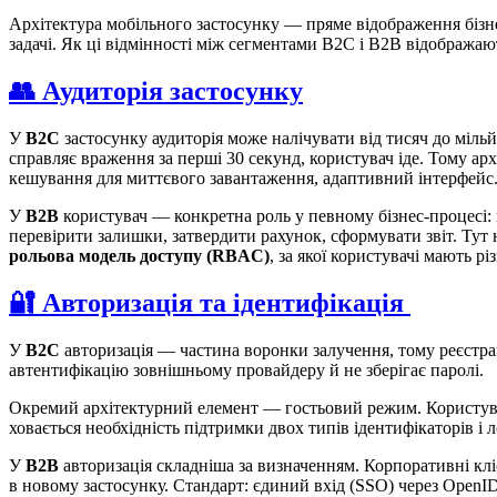
Архітектура мобільного застосунку — пряме відображення бізн
задачі. Як ці відмінності між сегментами B2C і B2B відображают
👥 Аудиторія застосунку
У
B2C
застосунку аудиторія може налічувати від тисяч до міль
справляє враження за перші 30 секунд, користувач іде. Тому ар
кешування для миттєвого завантаження, адаптивний інтерфейс.
У
B2B
користувач — конкретна роль у певному бізнес-процесі: 
перевірити залишки, затвердити рахунок, сформувати звіт. Тут 
рольова модель доступу (RBAC)
, за якої користувачі мають рі
🔐 Авторизація та ідентифікація
У
B2C
авторизація — частина воронки залучення, тому реєстрац
автентифікацію зовнішньому провайдеру й не зберігає паролі.
Окремий архітектурний елемент — гостьовий режим. Користувач 
ховається необхідність підтримки двох типів ідентифікаторів і л
У
B2B
авторизація складніша за визначенням. Корпоративні клі
в новому застосунку. Стандарт:
єдиний вхід (SSO)
через OpenI