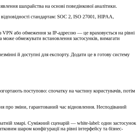
иявлення шахрайства на основі поведінкової аналітики.
 відповідності стандартам: SOC 2, ISO 27001, HIPAA,
 VPN або обмеження за IP-адресою — це враховується на рівні
ка може обмежувати встановлення застосунків, вимагати
езмінні й доступні для експорту. Додати це в готову систему
згортають поступово: спочатку на частину користувачів, потім
ння про зміни, гарантований час відновлення. Несподіваний
ватній хмарі. Суміжний сценарій — white-label: один застосунок
тковим шаром конфігурації на рівні інтерфейсу та бізнес-