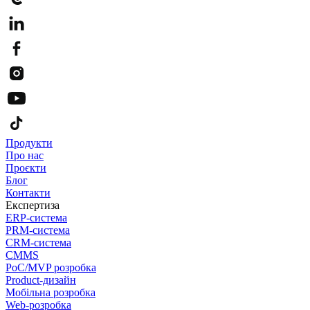
Продукти
Про нас
Проєкти
Блог
Контакти
Експертиза
ERP-система
PRM-система
CRM-система
CMMS
PoC/MVP розробка
Product-дизайн
Мобільна розробка
Web-розробка