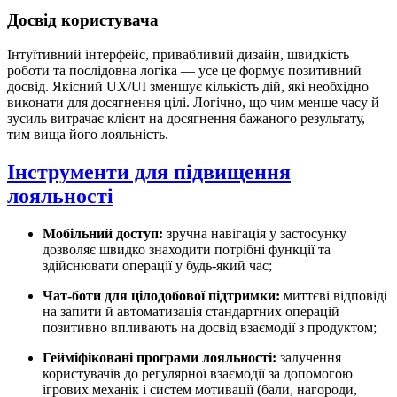
Досвід користувача
Інтуїтивний інтерфейс, привабливий дизайн, швидкість
роботи та послідовна логіка — усе це формує позитивний
досвід. Якісний UX/UI зменшує кількість дій, які необхідно
виконати для досягнення цілі. Логічно, що чим менше часу й
зусиль витрачає клієнт на досягнення бажаного результату,
тим вища його лояльність.
Інструменти для підвищення
лояльності
Мобільний доступ:
зручна навігація у застосунку
дозволяє швидко знаходити потрібні функції та
здійснювати операції у будь-який час;
Чат-боти для цілодобової підтримки:
миттєві відповіді
на запити й автоматизація стандартних операцій
позитивно впливають на досвід взаємодії з продуктом;
Гейміфіковані програми лояльності:
залучення
користувачів до регулярної взаємодії за допомогою
ігрових механік і систем мотивації (бали, нагороди,