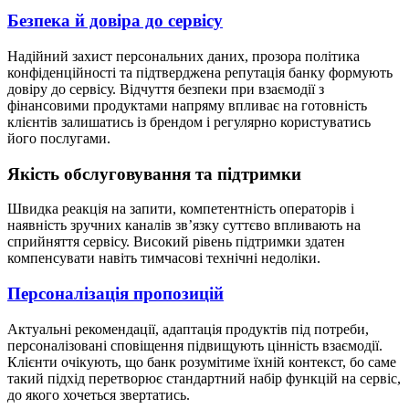
Безпека й довіра до сервісу
Надійний захист персональних даних, прозора політика
конфіденційності та підтверджена репутація банку формують
довіру до сервісу. Відчуття безпеки при взаємодії з
фінансовими продуктами напряму впливає на готовність
клієнтів залишатись із брендом і регулярно користуватись
його послугами.
Якість обслуговування та підтримки
Швидка реакція на запити, компетентність операторів і
наявність зручних каналів зв’язку суттєво впливають на
сприйняття сервісу. Високий рівень підтримки здатен
компенсувати навіть тимчасові технічні недоліки.
Персоналізація пропозицій
Актуальні рекомендації, адаптація продуктів під потреби,
персоналізовані сповіщення підвищують цінність взаємодії.
Клієнти очікують, що банк розумітиме їхній контекст, бо саме
такий підхід перетворює стандартний набір функцій на сервіс,
до якого хочеться звертатись.