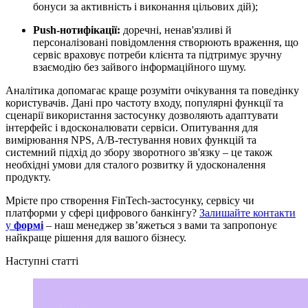
бонуси за активність і виконання цільових дій);
Push-нотифікації:
доречні, ненав'язливі й
персоналізовані повідомлення створюють враження, що
сервіс враховує потреби клієнта та підтримує зручну
взаємодію без зайвого інформаційного шуму.
Аналітика допомагає краще розуміти очікування та поведінку
користувачів. Дані про частоту входу, популярні функції та
сценарії використання застосунку дозволяють адаптувати
інтерфейс і вдосконалювати сервіси. Опитування для
вимірювання NPS, A/B-тестування нових функцій та
системний підхід до збору зворотного зв'язку – це також
необхідні умови для сталого розвитку й удосконалення
продукту.
Мрієте про створення FinTech-застосунку, сервісу чи
платформи у сфері цифрового банкінгу?
Залишайте контакти
у
формі
– наш менеджер звʼяжеться з вами та запропонує
найкраще рішення для вашого бізнесу.
Наступні статті