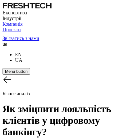
Експертиза
Індустрії
Компанія
Проєкти
Зв'язатись з нами
ua
EN
UA
Menu button
Бізнес аналіз
Як
зміцнити
лояльність
клієнтів
у
цифровому
банкінгу?