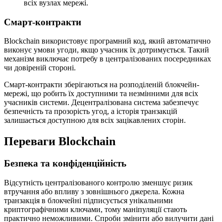
всіх вузлах мережі.
Смарт-контракти
Blockchain використовує програмний код, який автоматично
виконує умови угоди, якщо учасник їх дотримується. Такий
механізм виключає потребу в централізованих посередниках
чи довіреній стороні.
Смарт-контракти зберігаються на розподіленій блокчейн-
мережі, що робить їх доступними та незмінними для всіх
учасників системи. Децентралізована система забезпечує
безпечність та прозорість угод, а історія транзакцій
залишається доступною для всіх зацікавлених сторін.
Переваги Blockchain
Безпека та конфіденційність
Відсутність централізованого контролю зменшує ризик
втручання або впливу з зовнішнього джерела. Кожна
транзакція в блокчейні підписується унікальними
криптографічними ключами, тому маніпуляції стають
практично неможливими. Спроби змінити або вилучити дані