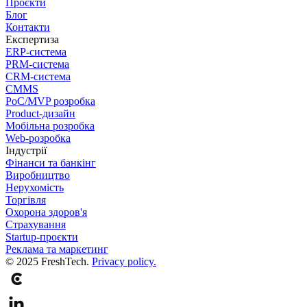
Проєкти
Блог
Контакти
Експертиза
ERP-система
PRM-система
CRM-система
CMMS
PoC/MVP розробка
Product-дизайн
Мобільна розробка
Web-розробка
Індустрії
Фінанси та банкінг
Виробництво
Нерухомість
Торгівля
Охорона здоров'я
Страхування
Startup-проєкти
Реклама та маркетинг
© 2025 FreshTech.
Privacy policy.