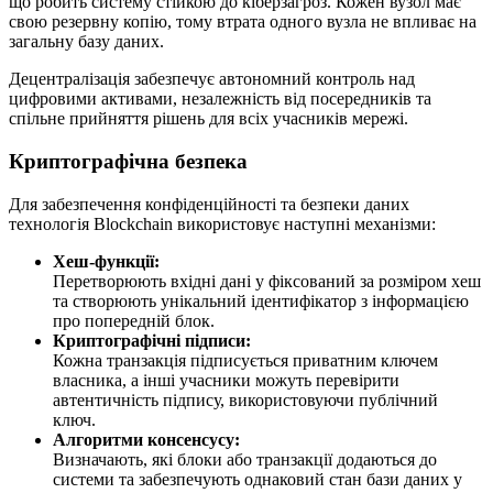
що робить систему стійкою до кіберзагроз. Кожен вузол має
свою резервну копію, тому втрата одного вузла не впливає на
загальну базу даних.
Децентралізація забезпечує автономний контроль над
цифровими активами, незалежність від посередників та
спільне прийняття рішень для всіх учасників мережі.
Криптографічна безпека
Для забезпечення конфіденційності та безпеки даних
технологія Blockchain використовує наступні механізми:
Хеш-функції:
Перетворюють вхідні дані у фіксований за розміром хеш
та створюють унікальний ідентифікатор з інформацією
про попередній блок.
Криптографічні підписи:
Кожна транзакція підписується приватним ключем
власника, а інші учасники можуть перевірити
автентичність підпису, використовуючи публічний
ключ.
Алгоритми консенсусу:
Визначають, які блоки або транзакції додаються до
системи та забезпечують однаковий стан бази даних у