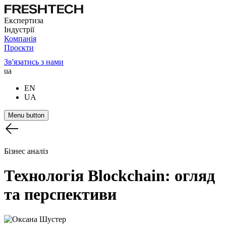
Експертиза
Індустрії
Компанія
Проєкти
Зв'язатись з нами
ua
EN
UA
Menu button
Бізнес аналіз
Технологія
Blockchain:
огляд
та
перспективи